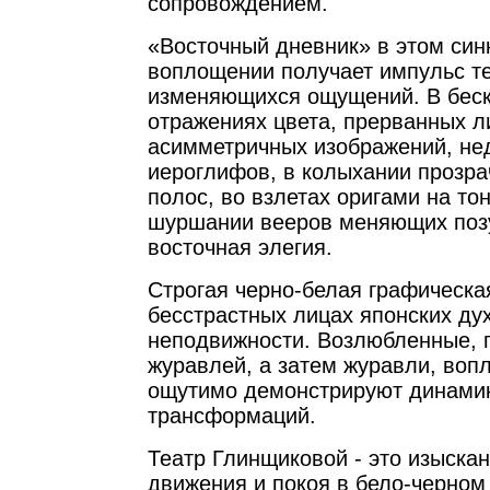
сопровождением.
«Восточный дневник» в этом син
воплощении получает импульс те
изменяющихся ощущений. В бес
отражениях цвета, прерванных л
асимметричных изображений, не
иероглифов, в колыхании прозра
полос, во взлетах оригами на тон
шуршании вееров меняющих позу
восточная элегия.
Строгая черно-белая графическа
бесстрастных лицах японских ду
неподвижности. Возлюбленные, 
журавлей, а затем журавли, воп
ощутимо демонстрируют динамик
трансформаций.
Театр Глинщиковой - это изыска
движения и покоя в бело-черном