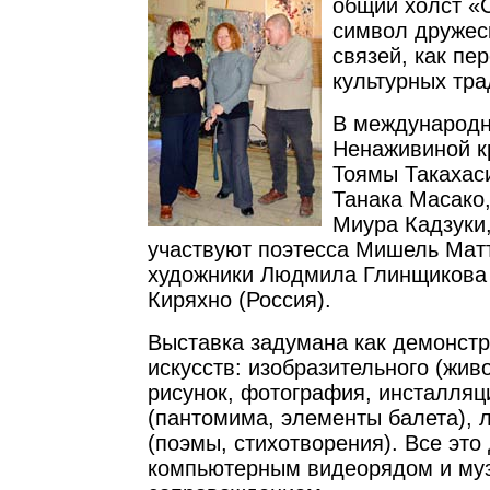
общий холст «С
символ дружес
связей, как пе
культурных тра
В международн
Ненаживиной к
Тоямы Такахаси
Танака Масако,
Миура Кадзуки
участвуют поэтесса Мишель Мат
художники Людмила Глинщикова
Киряхно (Россия).
Выставка задумана как демонстр
искусств: изобразительного (жив
рисунок, фотография, инсталляци
(пантомима, элементы балета), 
(поэмы, стихотворения). Все это
компьютерным видеорядом и му