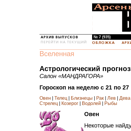
№ 7 (935)
Вселенная
Астрологический прогноз
Салон «МАНДРАГОРА»
Гороскоп на неделю с 21 по 27
Овен
|
Телец
|
Близнецы
|
Рак
|
Лев
|
Дева
Стрелец
|
Козерог
|
Водолей
|
Рыбы
Овен
Некоторые найду