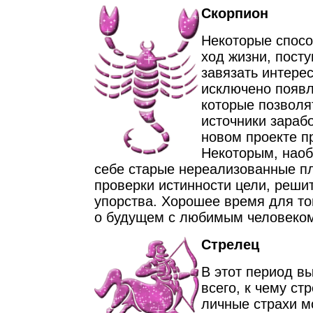
Скорпион
Некоторые спосо
ход жизни, посту
завязать интере
исключено появл
которые позволя
источники зарабо
новом проекте п
Некоторым, наоб
себе старые нереализованные п
проверки истинности цели, реши
упорства. Хорошее время для то
о будущем с любимым человеко
Стрелец
В этот период в
всего, к чему ст
личные страхи м