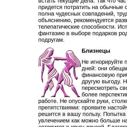
встать текущие дела. Так что час
придется потратить на обычные 
полна чудесных совпадений, тр
объяснению, рекомендуется разв
телепатические способности. Ис
фантазию в выборе подарков ро
подругам.
Близнецы
Не игнорируйте 
дней: они обеща
финансовую приб
другую выгоду. 
пересмотреть св
более перспекти
работе. Не опускайте руки, стол
препятствиями: проявите настойч
решится в вашу пользу. Попытка
увлечением как можно больше н