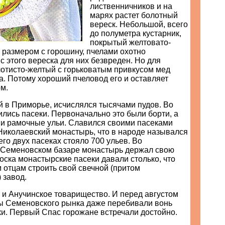
лиственничников и на
марях растет болотный
вереск. Небольшой, всего
до полуметра кустарник,
покрытый желтовато-
 размером с горошину, пчелами охотно
с этого вереска для них безвреден. Но для
лотисто-желтый с горьковатым привкусом мед
. Потому хороший пчеловод его и оставляет
м.
 в Приморье, исчислялся тысячами пудов. Во
ились пасеки. Первоначально это были борти, а
 и рамочные ульи. Славился своими пасеками
Николаевский монастырь, что в народе назывался
го двух пасеках стояло 700 ульев. Во
 Семеновском базаре монастырь держал свою
оска монастырские пасеки давали столько, что
 отцам строить свой свечной (притом
 завод.
 и Анучинское товарищество. И перед августом
 Семеновского рынка даже перебивали вонь
и. Первый Спас горожане встречали достойно.