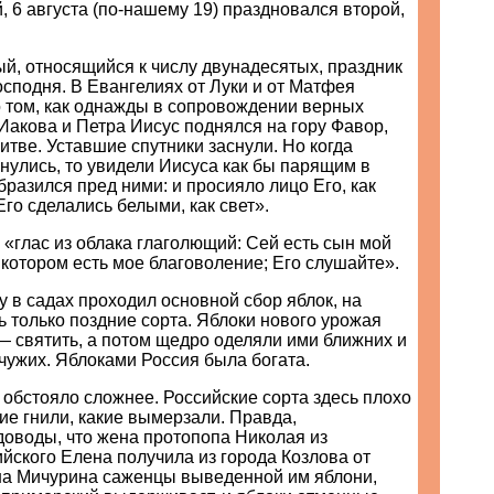
й, 6 августа (по-нашему 19) праздновался второй,
й, относящийся к числу двунадесятых, праздник
сподня. В Евангелиях от Луки и от Матфея
о том, как однажды в сопровождении верных
Иакова и Петра Иисус поднялся на гору Фавор,
итве. Уставшие спутники заснули. Но когда
нулись, то увидели Иисуса как бы парящим в
бразился пред ними: и просияло лицо Его, как
Его сделались белыми, как свет».
 «глас из облака глаголющий: Сей есть сын мой
котором есть мое благоволение; Его слушайте».
ту в садах проходил основной сбор яблок, на
ь только поздние сорта. Яблоки нового урожая
— святить, а потом щедро оделяли ими ближних и
 чужих. Яблоками Россия была богата.
обстояло сложнее. Российские сорта здесь плохо
ие гнили, какие вымерзали. Правда,
доводы, что жена протопопа Николая из
йского Елена получила из города Козлова от
на Мичурина саженцы выведенной им яблони,