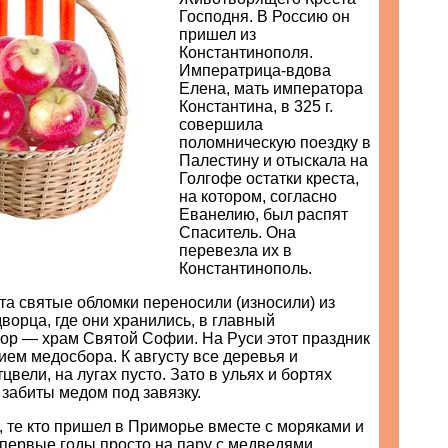
Господня. В Россию он
пришел из
Константинополя.
Императрица-вдова
Елена, мать императора
Константина, в 325 г.
совершила
поломническую поездку в
Палестину и отыскала на
Голгофе остатки креста,
на котором, согласно
Еванелию, был распят
Спаситель. Она
перевезла их в
Константинополь.
та святые обломки переносили (износили) из
ворца, где они хранились, в главный
бор — храм Святой Софии. На Руси этот праздник
ием медосбора. К августу все деревья и
цвели, на лугах пусто. Зато в ульях и бортях
 забиты медом под завязку.
 те кто пришел в Приморье вместе с моряками и
 первые годы просто на пару с медведями