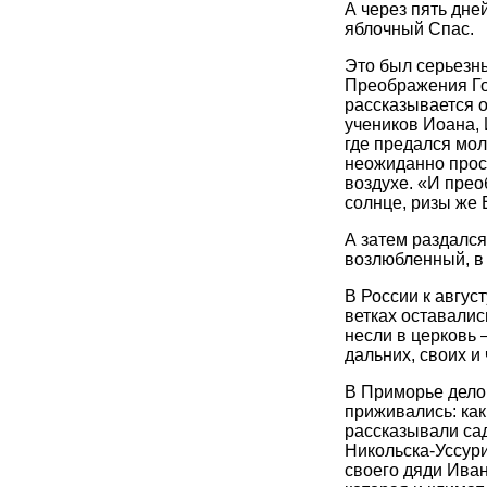
А через пять дне
яблочный Спас.
Это был серьезны
Преображения Го
рассказывается 
учеников Иоана, 
где предался мол
неожиданно прос
воздухе. «И прео
солнце, ризы же 
А затем раздался
возлюбленный, в 
В России к авгус
ветках оставалис
несли в церковь 
дальних, своих и
В Приморье дело 
приживались: как
рассказывали са
Никольска-Уссури
своего дяди Ива