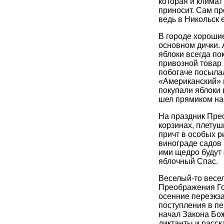
которая и клима
приносит. Сам п
ведь в Никольск 
В городе хорошие
основном дички. 
яблоки всегда по
привозной товар 
побогаче посыла
«Американский» 
покупали яблоки
шел прямиком на
На праздник Прео
корзинах, плетуш
причт в особых р
винограде садов 
ими щедро будут
яблочный Спас.
Веселый-то весел
Преображения Го
осенние переэкз
поступления в пе
начал Закона Бож
диктанты и расск