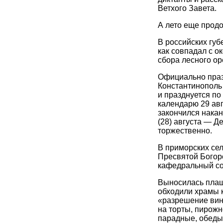
Ветхого Завета.
А лето еще продо
В российских губ
как совпадал с 
сбора лесного о
Официально праз
Константинополь
и празднуется по
календарю 29 авг
закончился накан
(28) августа — 
торжественно.
В приморских сел
Пресвятой Богор
кафедральный со
Выносилась плащ
обходили храмы 
«разрешение вин
на торты, пирожн
парадные, обеды.