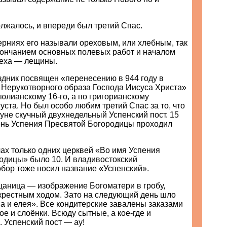
лжалось, и впереди был третий Спас.
ерниях его называли ореховым, или хлебным, так
окончанием основных полевых работ и началом
реха — лещины.
дник посвящен «перенесению в 944 году в
 Нерукотворного образа Господа Иисуса Христа»
 юлианскому 16-го, а по григорианскому
уста. Но был особо любим третий Спас за то, что
уне скучный двухнедельный Успенский пост. 15
День Успения Пресвятой Богородицы проходил
ах только одних церквей «Во имя Успения
одицы» было 10. И владивостокский
бор тоже носил название «Успенский».
аница — изображение Богоматери в гробу,
крестным ходом. Зато на следующий день шло
а и елея». Все кондитерские завалены заказами
ое и слоёнки. Всюду сытные, а кое-где и
 Успенский пост — ау!