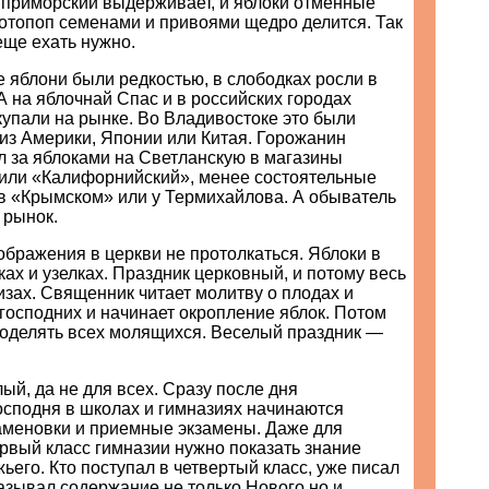
т приморский выдерживает, и яблоки отменные
ротопоп семенами и привоями щедро делится. Так
еще ехать нужно.
 яблони были редкостью, в слободках росли в
А на яблочнай Спас и в российских городах
купали на рынке. Во Владивостоке это были
из Америки, Японии или Китая. Горожанин
л за яблоками на Светланскую в магазины
или «Калифорнийский», менее состоятельные
 в «Крымском» или у Термихайлова. А обыватель
 рынок.
бражения в церкви не протолкаться. Яблоки в
ках и узелках. Праздник церковный, и потому весь
изах. Священник читает молитву о плодах и
господних и начинает окропление яблок. Потом
 оделять всех молящихся. Веселый праздник —
ый, да не для всех. Сразу после дня
сподня в школах и гимназиях начинаются
аменовки и приемные экзамены. Даже для
рвый класс гимназии нужно показать знание
ьего. Кто поступал в четвертый класс, уже писал
азывал содержание не только Нового но и