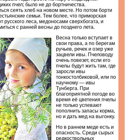
диких пчел; было не до бортничества.
ься сеять хлеб на новом месте. Но потом борти
естьянские семьи. Тем более, что приморская
от русского леса, медоносами сверхбогата, и
миться с ранней весны до позднего лета.
Весна только вступает в
свои права, а по берегам
ручьев, речек и озер уже
зацвели ивы. Пчеловоду
очень повезет, если его
пчелы будут жить там, где
заросли ивы
тонкостолбиковой, или по
научному — ивы
Тунберга. При
благоприятной погоде во
время её цветения пчелы
не только успевают
пополнить запасы корма,
но и дать мед на выгонку.
Но в раннем меде есть и
опасность. Среди сырых
редкоствольных