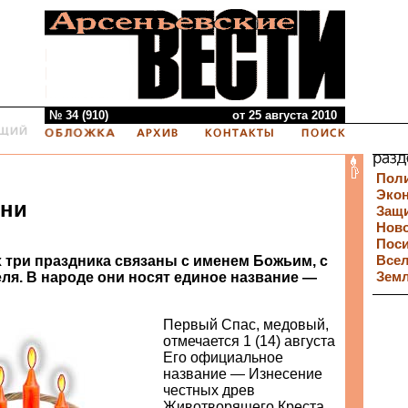
№ 34 (910)
от 25 августа 2010
Пол
Эко
дни
Защи
Нов
Пос
х три праздника связаны с именем Божьим, с
Все
ля. В народе они носят единое название —
Зем
Первый Спас, медовый,
отмечается 1 (14) августа
Его официальное
название — Изнесение
честных древ
Животворящего Креста