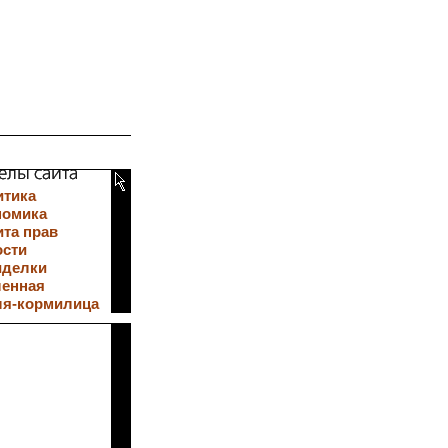
итика
номика
та прав
ости
иделки
ленная
ля-кормилица