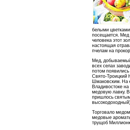
белыми цветками
посещается. Мед 
человека этот зо
настоящая отрава
пчелам на прокор
Мед, добываемый
всех селах завод
потом появились
Свято-Троицкий 
Шмаковским. На е
Владивостоке на
медовую лавку. В
пришлось святым
высокодоходный)
Торговало медом
медовые ароматы
трущоб Миллионк