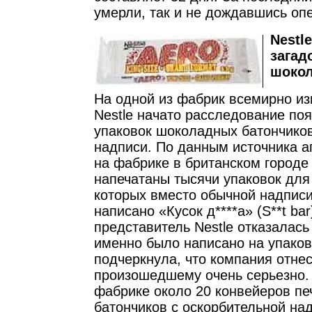
умерли, так и не дождавшись оп
Nestl
загад
шокол
На одной из фабрик всемирно из
Nestle начато расследование по
упаковок шоколадных батончиков
надписи. По данным источника а
на фабрике в британском городе
напечатаны тысячи упаковок для 
которых вместо обычной надпис
написано «Кусок д****а» (S**t bar
представитель Nestle отказалась 
именно было написано на упаков
подчеркнула, что компания отнес
произошедшему очень серьезно.
фабрике около 20 конвейеров пе
батончиков с оскорбительной на