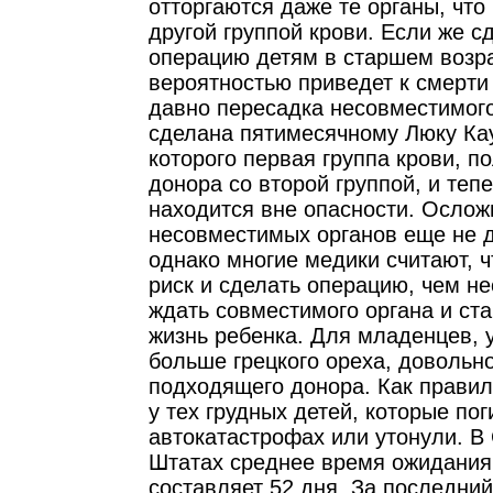
отторгаются даже те органы, что
другой группой крови. Если же 
операцию детям в старшем возра
вероятностью приведет к смерти 
давно пересадка несовместимог
сделана пятимесячному Люку Кау
которого первая группа крови, п
донора со второй группой, и тепе
находится вне опасности. Ослож
несовместимых органов еще не д
однако многие медики считают, ч
риск и сделать операцию, чем н
ждать совместимого органа и ста
жизнь ребенка. Для младенцев, 
больше грецкого ореха, довольн
подходящего донора. Как правил
у тех грудных детей, которые пог
автокатастрофах или утонули. В
Штатах среднее время ожидания 
составляет 52 дня. За последний