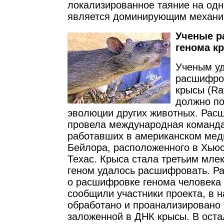
локализированное таяние на од
является доминирующим механ
Ученые р
генома к
Ученым у
расшифров
крысы (Rat
должно по
эволюции других животных. Рас
провела международная команда
работавших в американском мед
Бейлора, расположенного в Хьюс
Техас. Крыса стала третьим мле
геном удалось расшифровать. Р
о расшифровке генома человека
сообщили участники проекта, в 
обработано и проанализировано
заложенной в ДНК крысы. В оста