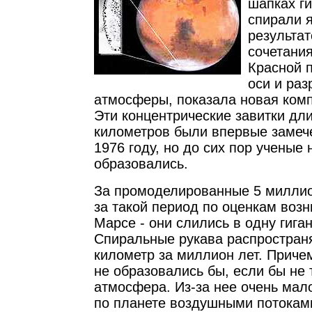
шапках г
спирали 
результа
сочетани
Красной 
оси и ра
атмосферы, показала новая ком
Эти концентрические завитки дл
километров были впервые замеч
1976 году, но до сих пор ученые 
образовались.
За промоделированные 5 миллио
за такой период по оценкам возн
Марсе - они слились в одну гига
Спиральные рукава распростран
километр за миллион лет. Приче
не образовались бы, если бы не
атмосфера. Из-за нее очень мал
по планете воздушными потоками