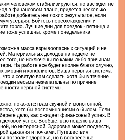
ким человеком стабилизируются, но вас ждет не
иод в финансовом плане, придется несколько
работе добьетесь неплохих результатов, если
мум усердия. Бойтесь переохлаждения и
гите горло. Лучшие дни для поездок - пятница и
гие тоже успешны, кроме понедельника.
возможна масса взрывоопасных ситуаций и не
ней. Материальных доходов на неделе не
ее того, не исключены по каким-либо причинам
ери. На работе все будет вполне благополучно,
ых эмоций и конфликтов. Ваша нервная система
, что и советую вам сделать, хотя бы в течение
Поездки весьма нежелательны по причине
ленности нервной системы.
ожно, покажется вам скучной и монотонной,
вства, хотя бы воспоминаниями о былом. Если
берете дело, вас ожидает финансовый успех. В
н деловой успех. Вообще, всю неделю ваша
дной, но интересной. Здоровье может подвести,
рой дыхания и почками. Путешествия
ли позволит здоровье, но в воскресенье