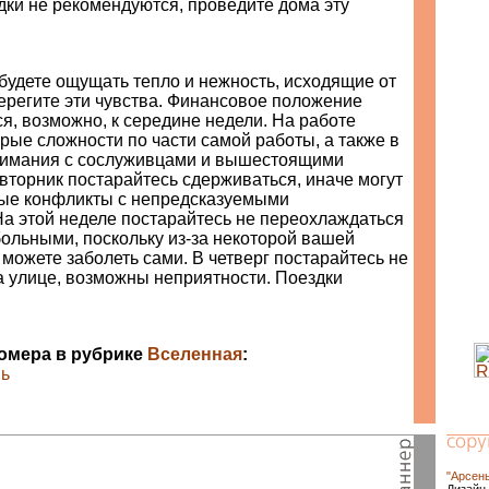
дки не рекомендуются, проведите дома эту
будете ощущать тепло и нежность, исходящие от
ерегите эти чувства. Финансовое положение
я, возможно, к середине недели. На работе
ые сложности по части самой работы, а также в
нимания с сослуживцами и вышестоящими
вторник постарайтесь сдерживаться, иначе могут
ные конфликты с непредсказуемыми
На этой неделе постарайтесь не переохлаждаться
больными, поскольку из-за некоторой вашей
ожете заболеть сами. В четверг постарайтесь не
а улице, возможны неприятности. Поездки
номера в рубрике
Вселенная
:
вь
"Арсен