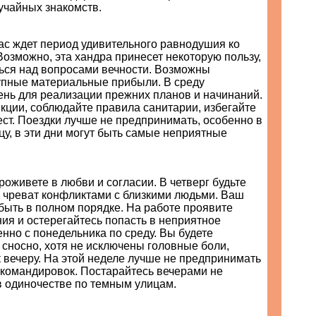
учайных знакомств.
ас ждет период удивительного равнодушия ко
 Возможно, эта хандра принесет некоторую пользу,
ться над вопросами вечности. Возможны
пные материальные прибыли. В среду
ень для реализации прежних планов и начинаний.
кции, соблюдайте правила санитарии, избегайте
ст. Поездки лучше не предпринимать, особенно в
ицу, в эти дни могут быть самые неприятные
оживете в любви и согласии. В четверг будьте
ь чреват конфликтами с близкими людьми. Ваш
быть в полном порядке. На работе проявите
ия и остерегайтесь попасть в неприятное
нно с понедельника по среду. Вы будете
 сносно, хотя не исключены головные боли,
 вечеру. На этой неделе лучше не предпринимать
 командировок. Постарайтесь вечерами не
в одиночестве по темным улицам.