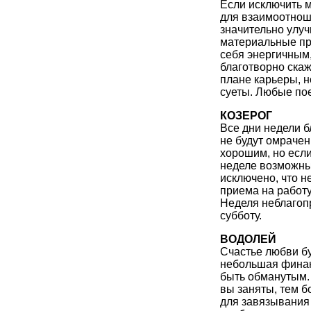
Если исключить 
для взаимоотнош
значительно улуч
материальные пр
себя энергичным
благотворно скаж
плане карьеры, н
суеты. Любые пое
КОЗЕРОГ
Все дни недели 
не будут омраче
хорошим, но если
неделе возможны
исключено, что н
приема на работ
Неделя неблагопр
субботу.
ВОДОЛЕЙ
Счастье любви б
небольшая финан
быть обманутым.
вы заняты, тем б
для завязывания