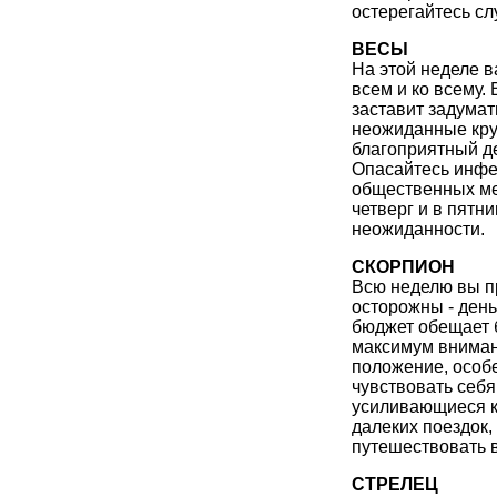
остерегайтесь сл
ВЕСЫ
На этой неделе в
всем и ко всему.
заставит задума
неожиданные кру
благоприятный д
Опасайтесь инфе
общественных ме
четверг и в пятн
неожиданности.
СКОРПИОН
Всю неделю вы пр
осторожны - ден
бюджет обещает 
максимум вниман
положение, особе
чувствовать себя
усиливающиеся к
далеких поездок,
путешествовать 
СТРЕЛЕЦ