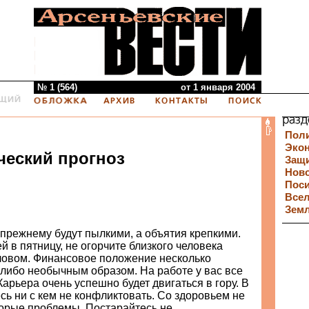
№ 1 (564)
от 1 января 2004
Пол
Эко
ческий прогноз
Защи
Нов
Пос
Все
Зем
прежнему будут пылкими, а объятия крепкими.
й в пятницу, не огорчите близкого человека
овом. Финансовое положение несколько
либо необычным образом. На работе у вас все
Карьера очень успешно будет двигаться в гору. В
сь ни с кем не конфликтовать. Со здоровьем не
орые проблемы. Постарайтесь не