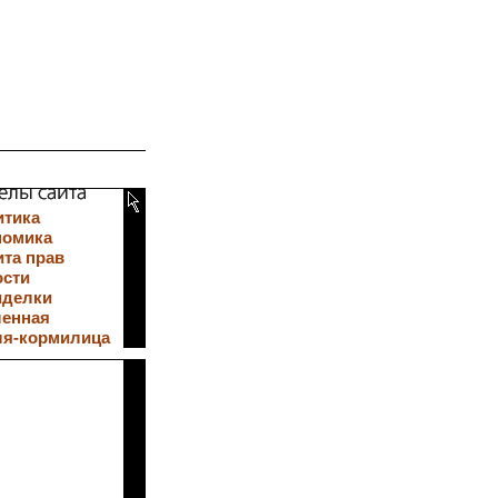
итика
номика
та прав
ости
иделки
ленная
ля-кормилица