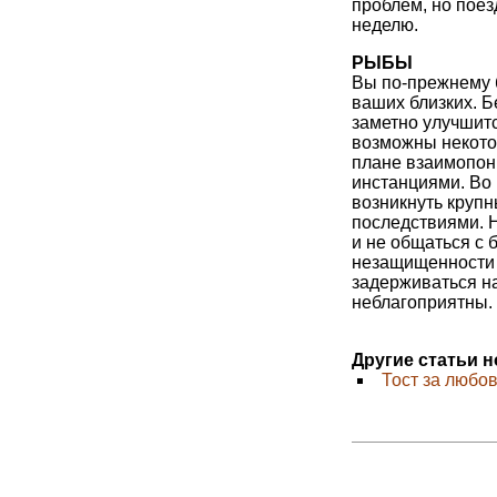
проблем, но поез
неделю.
РЫБЫ
Вы по-прежнему 
ваших близких. Б
заметно улучшитс
возможны некотор
плане взаимопо
инстанциями. Во 
возникнуть круп
последствиями. 
и не общаться с 
незащищенности м
задерживаться н
неблагоприятны.
Другие статьи 
Тост за любо