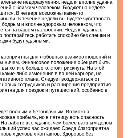
маленькие недоразумения, неделя вполне удачна
ений с близким человеком. Бюджет на неделе
шится. В четверг возможны какие-то
ибыли. В течение недели вы будете чувствовать
, бодрым и вполне здоровым человеком, что
ется на вашем настроении. Неделя удачна в
о постарайтесь работать спокойно без спешки и
здки будут удачными.
благоприятны для любовных взаимоотношений и
ны ничем. Финансовое положение обещает быть
 вы хотите большего, стоит рискнуть. На этой
 какие-либо изменения в вашей карьере, не
егативного плана. Следует воздержаться от
у новых сотрудников и расширения предприятия.
иятна для поездок и путешествий, особенно в
удет полным и безоблачным. Возможна
совая прибыль, но в пятницу есть опасность
 На работе все удачно; чем более важным делом
ольший успех вас ожидает. Среда благоприятна
 новых деловых контактов. Здоровье без