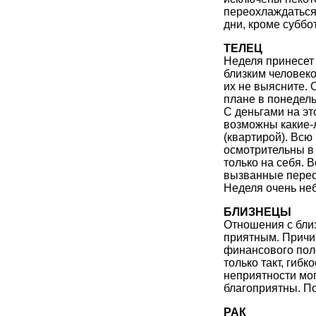
переохлаждаться
дни, кроме суббо
ТЕЛЕЦ
Неделя принесет 
близким человеко
их не выясните. 
плане в понедель
С деньгами на эт
возможны какие-
(квартирой). Всю
осмотрительны в 
только на себя. 
вызванные пере
Неделя очень не
БЛИЗНЕЦЫ
Отношения с близ
приятным. Причи
финансового пол
только такт, гиб
неприятности мог
благоприятны. По
РАК