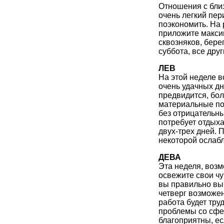
Отношения с близ
очень легкий пер
поэкономить. На 
приложите макси
сквозняков, бере
суббота, все дру
ЛЕВ
На этой неделе 
очень удачных д
предвидится, бол
материальные пот
без отрицательн
потребует отдыха
двух-трех дней. 
некоторой ослаб
ДЕВА
Эта неделя, возм
освежите свои чу
вы правильно вы
четверг возможе
работа будет тру
проблемы со сфе
благоприятны, ес