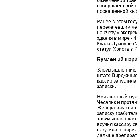
оживленной тран
совершает свой п
посвященной вых
Ранее в этом год
перелетевшим че
на счету у экстр
здания в мире -
Куала-Лумпуре (
статуи Христа в Р
Бумажный шарик
Злоумышленник, 
штате Вирджиния,
кассир запустила
записки.
Неизвестный муж
Чесапик и протяну
Женщина-кассир н
записку грабител
злоумышленник н
всучил кассиру с
скрутила в шарик
дальше препирать