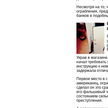
Несмотря на то, 
ограбления, пре
банков в подобны
Украв в магазине
начал требовать 
инструкцию к нем
задержала отлич
Первое место в с
американец, огр
сделал он это сра
его фальшивый че
состоянием силь
преступления.