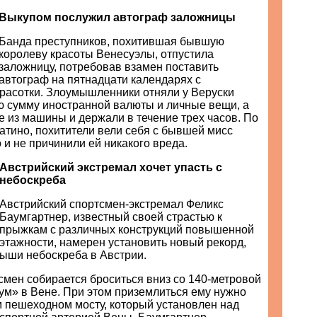
Выкупом послужил автограф заложницы
Банда преступников, похитившая бывшую
королеву красоты Венесуэлы, отпустила
заложницу, потребовав взамен поставить
автограф на пятнадцати календарях с
расотки. Злоумышленники отняли у Веруски
 сумму иностранной валюты и личные вещи, а
е из машины и держали в течение трех часов. По
атино, похитители вели себя с бывшей мисс
 и не причинили ей никакого вреда.
Австрийский экстремал хочет упасть с
небоскреба
Австрийский спортсмен-экстремал Феликс
Баумгартнер, известный своей страстью к
прыжкам с различных конструкций повышенной
этажности, намерен установить новый рекорд,
рыши небоскреба в Австрии.
смен собирается броситься вниз со 140-метровой
м» в Вене. При этом приземлиться ему нужно
м пешеходном мосту, который установлен над