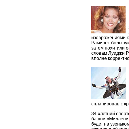
изображениями к
Рамирес большую
затем похитили е
словам Луиджи Р
вполне корректно
спланировав с к
34-хлетний спорт
башни «Миллениу
будет на узенько