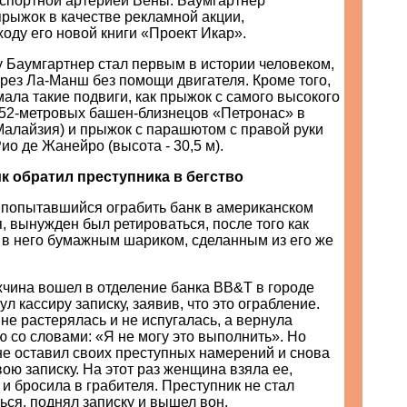
спортной артерией Вены. Баумгартнер
рыжок в качестве рекламной акции,
оду его новой книги «Проект Икар».
у Баумгартнер стал первым в истории человеком,
рез Ла-Манш без помощи двигателя. Кроме того,
емала такие подвиги, как прыжок c самого высокого
 452-метровых башен-близнецов «Петронас» в
Малайзия) и прыжок с парашютом с правой руки
ио де Жанейро (высота - 30,5 м).
 обратил преступника в бегство
попытавшийся ограбить банк в американском
 вынужден был ретироваться, после того как
 в него бумажным шариком, сделанным из его же
чина вошел в отделение банка BB&T в городе
л кассиру записку, заявив, что это ограбление.
е растерялась и не испугалась, а вернула
ю со словами: «Я не могу это выполнить». Но
е оставил своих преступных намерений и снова
вою записку. На этот раз женщина взяла ее,
 и бросила в грабителя. Преступник не стал
ся, поднял записку и вышел вон.