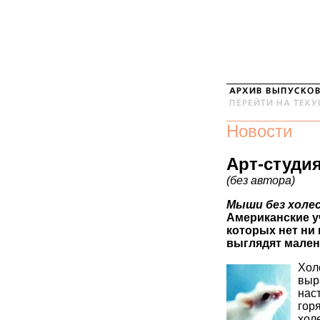
Новости
Арт-студи
(без автора)
Мыши без холес
Американские у
которых нет ни 
выглядят мален
Хол
выр
нас
гор
хол