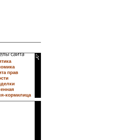
итика
номика
та прав
ости
иделки
ленная
ля-кормилица