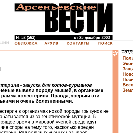
№ 52 (563)
от 25 декабря 2003
Пол
Эко
я
Защи
Нов
Пос
терина - закуска для котов-гурманов
Все
чёные вывели породу мышей, в организме
Зем
грамма холестерина. Правда, зверьки эти
ькими и очень болезненными.
естерин в организмах новой породы грызунов не
абатывается из-за генетической мутации. В
тоящее время в мировой ученой среде идут
ячие споры на тему того, насколько вреден
естерин. Ряд ведущих учёных называет