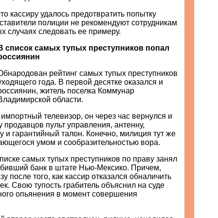
что кассиру удалось предотвратить попытку
дставители полиции не рекомендуют сотрудникам
х случаях следовать ее примеру.
В список самых тупых преступников попал
россиянин
Обнародован рейтинг самых тупых преступников
уходящего года. В первой десятке оказался и
россиянин, житель поселка Коммунар
Владимирской области.
 импортный телевизор, он через час вернулся и
у продавцов пульт управления, антенну,
у и гарантийный талон. Конечно, милиция тут же
ающегося умом и сообразительностью вора.
писке самых тупых преступников по праву занял
абивший банк в штате Нью-Мексико. Причем,
зу после того, как кассир отказался обналичить
к. Свою тупость грабитель объяснил на суде
ного опьянения в момент совершения