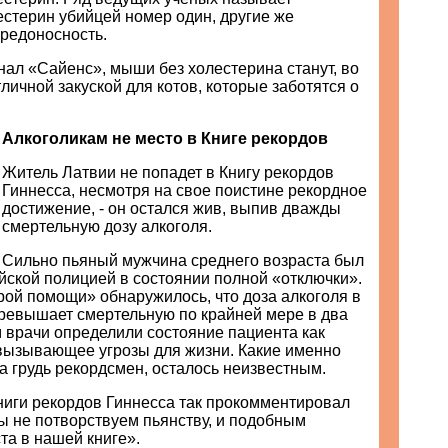
естерин убийцей номер один, другие же
вредоносность.
нал «Сайенс», мыши без холестерина станут, во
тличной закуской для котов, которые заботятся о
Алкоголикам не место в Книге рекордов
Житель Латвии не попадет в Книгу рекордов
Гиннесса, несмотря на свое поистине рекордное
достижение, - он остался жив, выпив дважды
смертельную дозу алкоголя.
Сильно пьяный мужчина среднего возраста был
йской полицией в состоянии полной «отключки».
рой помощи» обнаружилось, что доза алкоголя в
ревышает смертельную по крайней мере в два
м врачи определили состояние пациента как
 вызывающее угрозы для жизни. Какие именно
а грудь рекордсмен, осталось неизвестным.
ниги рекордов Гиннесса так прокомментировал
ы не потворствуем пьянству, и подобным
та в нашей книге».