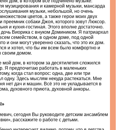
еня дом, в котором всё подчинено музыке:
ля музицирования и камерной музыки, мансарда
рослушивания музыки, небольшой, но очень
множеством цветов, а также герои моих двух
 и преемник собаки Джоя, которого зовут Люксор.
ьня и кухня-гостиная. Этого вполне достаточно.
 дочь Виорика с внуком Домиником. Я патриархал
всем семейством, в одном доме, под одной
о и они могут уверенно сказать, что это их дом.
лся и хотел, что бы им всем было комфортно и
я своим домом.
е мой дом, в котором за десятилетия сложился
р. Я предпочитаю работать в маленьких
ому, когда стал вопрос: одна, две или три
л одну. Здесь мыслям некуда растекаться. Мне
еня нет дач и машин. Всё это не укладывается в
ма, духовного приюта, духовной анкоры.
Ы»
иевич, сегодня Вы руководите детским ансамблем
вки», расскажите о работе с детьми.
бенно интересуют, видимо, потому, что я детства