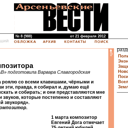
№ 8 (988)
от 21 февраля 2012
Пол
Эко
мпозитора
Защи
Нов
АВ» подготовила Варвара Славгородская
Пос
 роялю со всеми клавишами, чёрными и
Все
 эти, правда, я собирал и, думаю ещё
Зем
искать и собирать; и они представляются мне
 звуков, которые постепенно и составляют
й звукоряд».
композитор.
1 марта композитор
Евгений Дога отмечает
75-летний юбилей