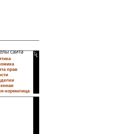
итика
номика
та прав
ости
иделки
ленная
ля-кормилица