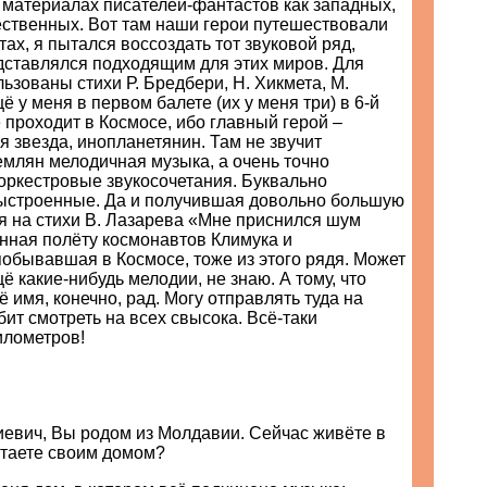
 материалах писателей-фантастов как западных,
ественных. Вот там наши герои путешествовали
тах, я пытался воссоздать тот звуковой ряд,
дставлялся подходящим для этих миров. Для
ьзованы стихи Р. Бредбери, Н. Хикмета, М.
у меня в первом балете (их у меня три) в 6-й
 проходит в Космосе, ибо главный герой –
 звезда, инопланетянин. Там не звучит
емлян мелодичная музыка, а очень точно
оркестровые звукосочетания. Буквально
ыстроенные. Да и получившая довольно большую
я на стихи В. Лазарева «Мне приснился шум
нная полёту космонавтов Климука и
обывавшая в Космосе, тоже из этого рядя. Может
ё какие-нибудь мелодии, не знаю. А тому, что
ё имя, конечно, рад. Могу отправлять туда на
бит смотреть на всех свысока. Всё-таки
илометров!
иевич, Вы родом из Молдавии. Сейчас живёте в
итаете своим домом?