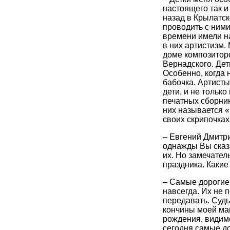
настоящего так и
назад в Крылатск
проводить с ними
времени имели на
в них артистизм.
доме композиторо
Вернадского. Дет
Особенно, когда 
бабочка. Артисты
дети, и не тольк
печатных сборник
них называется «
своих скрипочках
– Евгений Дмитри
однажды Вы сказа
их. Но замечател
праздника. Каки
– Самые дорогие 
навсегда. Их не 
передавать. Суд
кончины моей ма
рождения, видимо
сегодня самые до