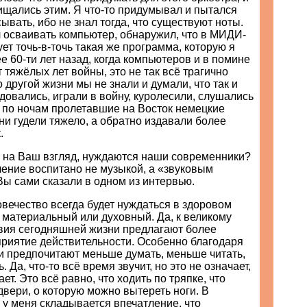
ищались этим. Я что-то придумывал и пытался
ывать, ибо не знал тогда, что существуют ноты.
л осваивать компьютер, обнаружил, что в МИДИ-
ет точь-в-точь такая же программа, которую я
е 60-ти лет назад, когда компьютеров и в помине
т тяжёлых лет войны, это не так всё трагично
о другой жизни мы не знали и думали, что так и
довались, играли в войну, куролесили, слушались
и по ночам пролетавшие на Восток немецкие
ни гудели тяжело, а обратно издавали более
.
, на Ваш взгляд, нуждаются наши современники?
ение воспитано не музыкой, а «звуковым
Вы сами сказали в одном из интервью.
овечество всегда будет нуждаться в здоровом
н материальный или духовный. Да, к великому
вия сегодняшней жизни предлагают более
приятие действительности. Особенно благодаря
и предпочитают меньше думать, меньше читать,
. Да, что-то всё время звучит, но это не означает,
ет. Это всё равно, что ходить по тряпке, что
двери, о которую можно вытереть ноги. В
у меня складывается впечатление, что