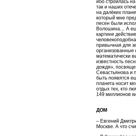
ибо строилась на
так и наших отеч
на далёких плане
который мне пре
песен были испол
Волошина… А ещё 
картине действие
человекоподобная
привычная для з
организованные 
математически в
известность песн
дождя», посвяще
Севастьянова и п
быть появятся ещ
планета носит мо
отдых тех, кто лю
149 миллионов к
ДОМ
– Евгений Дмитр
Москве. А что сч