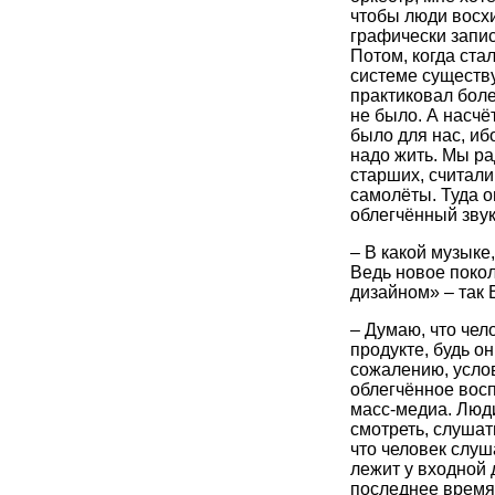
чтобы люди восх
графически запис
Потом, когда ста
системе существу
практиковал боле
не было. А насчё
было для нас, иб
надо жить. Мы ра
старших, считал
самолёты. Туда о
облегчённый звук
– В какой музыке
Ведь новое покол
дизайном» – так 
– Думаю, что чел
продукте, будь о
сожалению, усло
облегчённое вос
масс-медиа. Люд
смотреть, слушать
что человек слуша
лежит у входной 
последнее время 