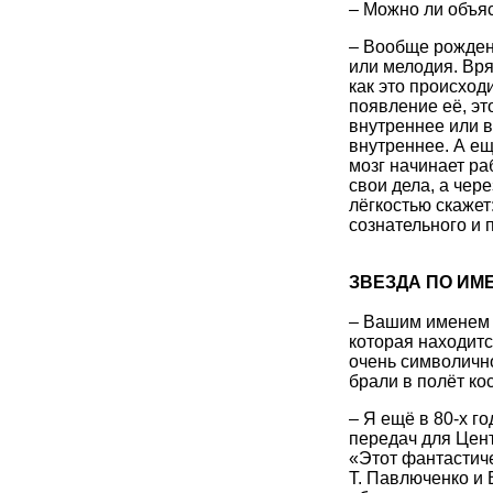
– Можно ли объяс
– Вообще рождени
или мелодия. Вряд
как это происход
появление её, эт
внутреннее или в
внутреннее. А ещё
мозг начинает ра
свои дела, а чере
лёгкостью скажет:
сознательного и 
ЗВЕЗДА ПО ИМ
– Вашим именем 
которая находитс
очень символично
брали в полёт к
– Я ещё в 80-х г
передач для Цен
«Этот фантастич
Т. Павлюченко и 