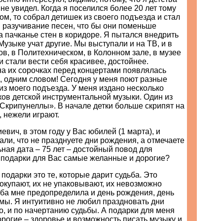
 не увидел. Когда я поселился более 20 лет тому
ом, то собрал детишек из своего подъезда и стал
 разучивание песен, что бы они поменьше
 пачканье стен в коридоре. Я пытался внедрить
 Музыке учат другие. Мы выступали и на ТВ, и в
в, в Политехническом, в Колонном зале, в музее
и стали вести себя красивее, достойнее.
на их сорочках перед концертами появлялась
, одним словом! Сегодня у меня поют разные
о из моего подъезда. У меня издано несколько
ов детской инструментальной музыки. Один из
Скрипунеллы». В начале детки больше скрипят на
, нежели играют.
евич, в этом году у Вас юбилей (1 марта), и
ли, что не празднуете дни рождения, а отмечаете
ьная дата – 75 лет – достойный повод для
е подарки для Вас самые желанные и дорогие?
подарки это те, которые дарит судьба. Это
покупают, их не упаковывают, их невозможно
ьба мне предопределила и день рождения, день
мы. Я интуитивно не любил праздновать дни
, и по начертанию судьбы. А подарки для меня
рогие – здоровье и возможность писать музыку и