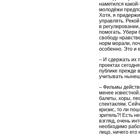
наметился какой-
молодёжи предпо
Хотя, я придерж
управлять. Рекой
в регулировании,
помогать. Убери 
свободу нравств
норм морали, поч
особенно. Это и 
– И сдержать их п
проектах сегодня
публике прежде в
учитывать нынеш
– Фильмы действ
менее известной.
балеты, хоры, пе
спектаклям. Сейч
кризис, то ли по
зритель?! Есть н
взгляд, очень ин
необходимо работ
лицо, ничего его 