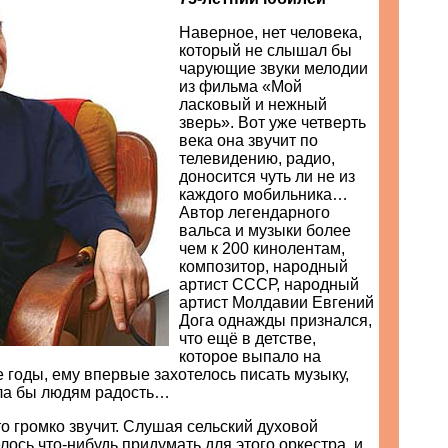
Наверное, нет человека,
который не слышал бы
чарующие звуки мелодии
из фильма «Мой
ласковый и нежный
зверь». Вот уже четверть
века она звучит по
телевидению, радио,
доносится чуть ли не из
каждого мобильника…
Автор легендарного
вальса и музыки более
чем к 200 кинолентам,
композитор, народный
артист СССР, народный
артист Молдавии Евгений
Дога однажды признался,
что ещё в детстве,
которое выпало на
годы, ему впервые захотелось писать музыку,
ла бы людям радость…
это громко звучит. Слушая сельский духовой
елось что-нибудь придумать для этого оркестра, и