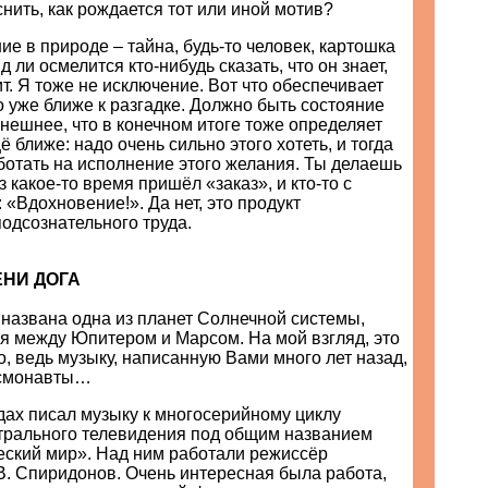
нить, как рождается тот или иной мотив?
е в природе – тайна, будь-то человек, картошка
 ли осмелится кто-нибудь сказать, что он знает,
ит. Я тоже не исключение. Вот что обеспечивает
о уже ближе к разгадке. Должно быть состояние
нешнее, что в конечном итоге тоже определяет
 ближе: надо очень сильно этого хотеть, и тогда
ботать на исполнение этого желания. Ты делаешь
з какое-то время пришёл «заказ», и кто-то с
 «Вдохновение!». Да нет, это продукт
подсознательного труда.
ЕНИ ДОГА
названа одна из планет Солнечной системы,
я между Юпитером и Марсом. На мой взгляд, это
, ведь музыку, написанную Вами много лет назад,
осмонавты…
одах писал музыку к многосерийному циклу
трального телевидения под общим названием
еский мир». Над ним работали режиссёр
В. Спиридонов. Очень интересная была работа,