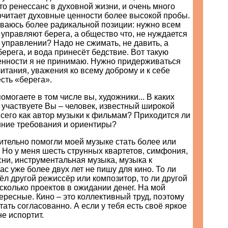
то ренессанс в духовной жизни, и очень много
читает духовные ценности более высокой пробы.
иваюсь более радикальной позиции: нужно всем
 управляют берега, а общество что, не нуждается
 управлении? Надо не сжимать, не давить, а
берега, и вода принесёт бедствие. Вот такую
енности я не принимаю. Нужно придерживаться
итания, уважения ко всему доброму и к себе
есть «берега».
омогаете в том числе вы, художники... В каких
 участвуете Вы – человек, известный широкой
сего как автор музыки к фильмам? Приходится ли
ние требования и ориентиры?
ительно помогли моей музыке стать более или
 Но у меня шесть струнных квартетов, симфония,
сни, инструментальная музыка, музыка к
ас уже более двух лет не пишу для кино. То ли
шёл другой режиссёр или композитор, то ли другой
есколько проектов в ожидании денег. На мой
тересные. Кино – это коллективный труд, поэтому
ать согласованно. А если у тебя есть своё яркое
не испортит.