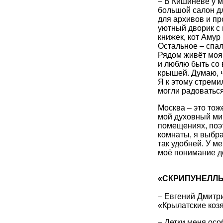
– В Кишинёве у м
большой салон д
для архивов и п
уютный дворик с 
книжек, кот Амур
Остальное – спал
Рядом живёт моя
и люблю быть со 
крышей. Думаю, чт
Я к этому стреми
могли радоватьс
Москва – это тож
мой духовный ми
помещениях, поэт
комнаты, я выбра
так удобней. У м
моё понимание до
«СКРИПУНЕЛЛ
– Евгений Дмитр
«Крылатские козя
– Детки меня осо