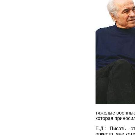
тяжелые военные 
которая приноси
Е.Д.: - Писать – 
оркестр, мне хот