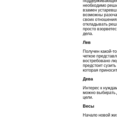
поддерживающих 
необходимо решит
взамен устаревши
возможны разоча
своих отношениях
откладывать реш
просто взорвете
дела.
Лев
Получен какой-то
четкое представл
востребовано люд
предстоит сузить
которая приносит
Дева
Интерес к нужда
можно выбирать 
цели.
Весы
Начало новой жи