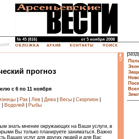
№ 45 (816)
от 5 ноября 2008
Пол
Эко
ческий прогноз
Защи
Нов
Пос
елю c 6 по 11 ноября
Все
Зем
изнецы
|
Рак
|
Лев
|
Дева
|
Весы
|
Скорпион
|
г
|
Водолей
|
Рыбы
ым знать мнение окружающих на Ваши услуги, в
торыми Вы только планируете заниматься. Важно
ть Ваших услуг для других людей и для Вас