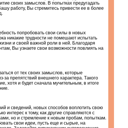
итие своих замыслов. В попытках предугадать
Вашу работу, Вы стремитесь привести ее в более
д.
ебность попробовать свои силы в новых
ока никакие трудности не помешают испытать
жизни и своей важной роли в ней. Благодаря
нтам, Вы узнаете свои возможности повлиять на
заться от тех своих замыслов, которые
-за препятствий внешнего характера. Такого
е, хотя и будет сначала мучительным, в итоге
ние.
ий и сведений, новых способов воплотить свою
ько интерес к тому, как другие справляются с
ами, но и стремление к новым пробам, попыткам.
овать свои идеи, пусть еще и сырые, на