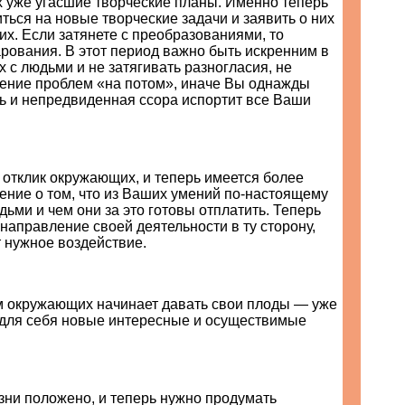
уже угасшие творческие планы. Именно теперь
ься на новые творческие задачи и заявить о них
х. Если затянете с преобразованиями, то
рования. В этот период важно быть искренним в
 с людьми и не затягивать разногласия, не
ение проблем «на потом», иначе Вы однажды
сь и непредвиденная ссора испортит все Ваши
 отклик окружающих, и теперь имеется более
ение о том, что из Ваших умений по-настоящему
ьми и чем они за это готовы отплатить. Теперь
 направление своей деятельности в ту сторону,
 нужное воздействие.
м окружающих начинает давать свои плоды — уже
для себя новые интересные и осуществимые
зни положено, и теперь нужно продумать