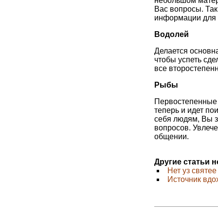
небольшом мате
Вас вопросы. Та
информации для
Водолей
Делается основна
чтобы успеть сде
все второстепенн
Рыбы
Первостепенные 
теперь и идет по
себя людям, Вы 
вопросов. Увлеч
общении.
Другие статьи 
Нет уз святе
Источник вдо