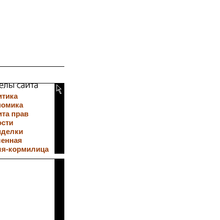
итика
номика
та прав
ости
иделки
ленная
ля-кормилица