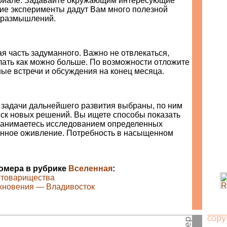
риале. Задавайте окружающим интересующие
кие эксперименты дадут Вам много полезной
 размышлений.
я часть задуманного. Важно не отвлекаться,
лать как можно больше. По возможности отложите
ые встречи и обсуждения на конец месяца.
задачи дальнейшего развития выбраны, по ним
иск новых решений. Вы ищете способы показать
занимаетесь исследованием определенных
енное оживление. Потребность в насыщенном
номера в рубрике
Вселенная
:
е товарищества
хновения — Владивосток