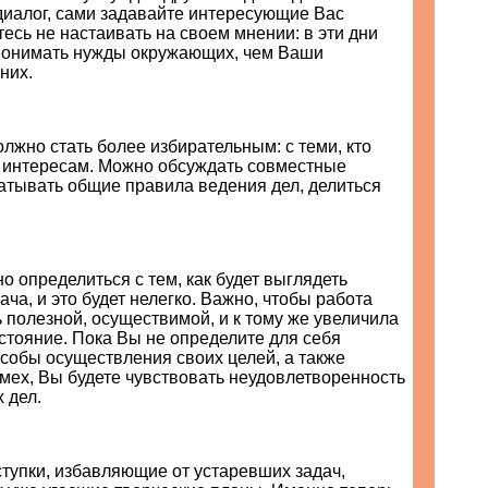
диалог, сами задавайте интересующие Вас
есь не настаивать на своем мнении: в эти дни
понимать нужды окружающих, чем Ваши
них.
жно стать более избирательным: с теми, кто
о интересам. Можно обсуждать совместные
атывать общие правила ведения дел, делиться
о определиться с тем, как будет выглядеть
ча, и это будет нелегко. Важно, чтобы работа
 полезной, осуществимой, и к тому же увеличила
стояние. Пока Вы не определите для себя
собы осуществления своих целей, а также
мех, Вы будете чувствовать неудовлетворенность
 дел.
тупки, избавляющие от устаревших задач,