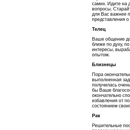
самих. Идите на 
вопросы. Старайт
для Вас важнее 
представления о 
Телец
Ваше общение дол
ближе по духу, п
интересы, выраб
опытом.
Близнецы
Пора окончательн
выполненная зада
получилась очень
бы Ваше благосо
окончательно спо
избавления от по
состоянием своих
Рак
Решительные пос