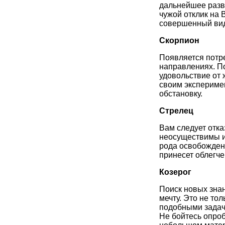
дальнейшее разв
чужой отклик на 
совершенный ви
Скорпион
Появляется потр
направлениях. П
удовольствие от 
своим экспериме
обстановку.
Стрелец
Вам следует отка
неосуществимы из
рода освобождени
принесет облегче
Козерог
Поиск новых знан
мечту. Это не тол
подобными задач
Не бойтесь опроб