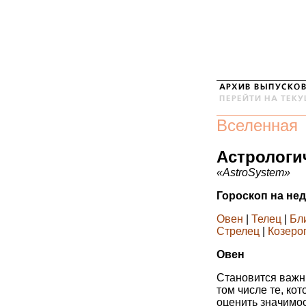
Вселенная
Астрологи
«AstroSystem»
Гороскоп на нед
Овен
|
Телец
|
Бл
Стрелец
|
Козеро
Овен
Становится важн
том числе те, ко
оценить значимос