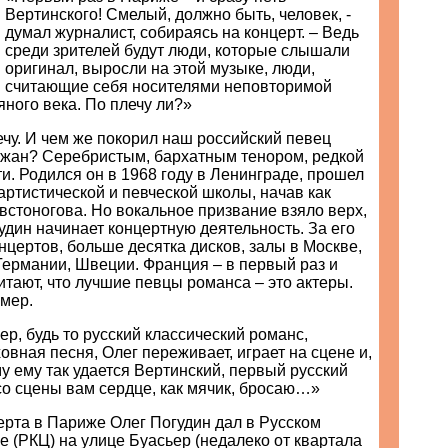
Вертинского! Смелый, должно быть, человек, -
думал журналист, собираясь на концерт. – Ведь
среди зрителей будут люди, которые слышали
оригинал, выросли на этой музыке, люди,
считающие себя носителями неповторимой
ного века. По плечу ли?»
ечу. И чем же покорил наш российский певец
жан? Серебристым, бархатным тенором, редкой
ти. Родился он в 1968 году в Ленинграде, прошел
артистической и певческой школы, начав как
овстоногова. Но вокальное призвание взяло верх,
гудин начинает концертную деятельность. За его
нцертов, больше десятка дисков, залы в Москве,
Германии, Швеции. Франция – в первый раз и
итают, что лучшие певцы романса – это актеры.
имер.
р, будь то русский классический романс,
овная песня, Олег переживает, играет на сцене и,
у ему так удается Вертинский, первый русский
со сцены вам сердце, как мячик, бросаю…»
ерта в Париже Олег Погудин дал в Русском
е (РКЦ) на улице Буасьер (недалеко от квартала