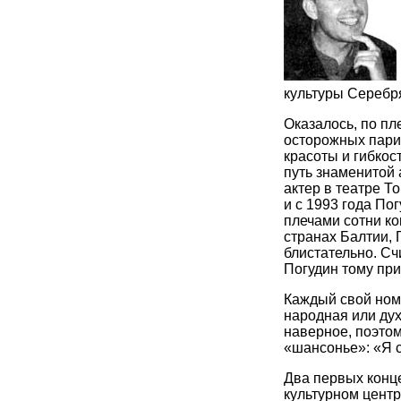
культуры Серебря
Оказалось, по пл
осторожных пари
красоты и гибкос
путь знаменитой 
актер в театре Т
и с 1993 года По
плечами сотни ко
странах Балтии, 
блистательно. Сч
Погудин тому пр
Каждый свой номе
народная или дух
наверное, поэтом
«шансонье»: «Я 
Два первых конц
культурном центр