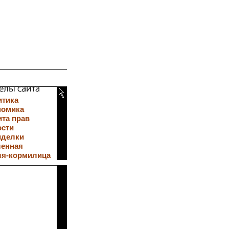
итика
номика
та прав
ости
иделки
ленная
ля-кормилица