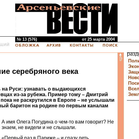
№ 13 (576)
от 25 марта 2004
Пол
Эко
ие серебряного века
Защи
Нов
Пос
ь на Руси: узнавать о выдающихся
Все
вцах из-за рубежа. Пример тому – Дмитрий
Зем
 пока не раскрутился в Европе – не услышали
ный баритон на родине по первым каналам
А имя Олега Погудина о чем-то вам говорит? Не
знаем, не видели и не слышали.
«Первый раз в Париже – и сразу петь